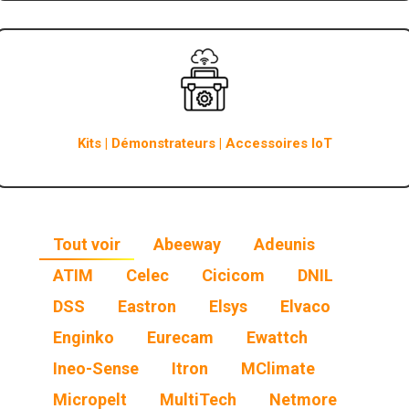
Kits | Démonstrateurs | Accessoires IoT
Tout voir
Abeeway
Adeunis
ATIM
Celec
Cicicom
DNIL
DSS
Eastron
Elsys
Elvaco
Enginko
Eurecam
Ewattch
Ineo-Sense
Itron
MClimate
Micropelt
MultiTech
Netmore