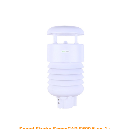
Seeed Studio SenseCAP S500 5-en-1 :