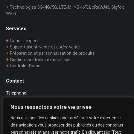
+
Technologies 3G/4G/5G, LTE-M, NB-IoT, LoRaWAN, Sigfox,
Wi-Fi
Services
+
Conseil expert
+
Support avant-vente et après-vente
+
Préparation et personnalisation de produits
+
Gestion de stocks externalisée
+
Centrale d’achat
Contact
Téléphone:
+33 (0)1.45.75.97.70
Nous respectons votre vie privée
E-mail:
Nous utilisons des cookies pour améliorer votre expérience
dataprint@dataprint.fr
de navigation, vous proposer des publicités ou des contenus
Adresse:
personnalisés et analyser notre trafic. En cliquant sur "Tout