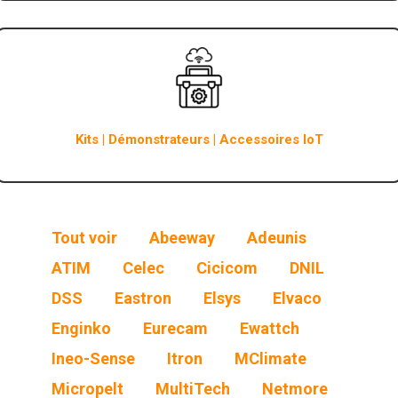
Kits | Démonstrateurs | Accessoires IoT
Tout voir
Abeeway
Adeunis
ATIM
Celec
Cicicom
DNIL
DSS
Eastron
Elsys
Elvaco
Enginko
Eurecam
Ewattch
Ineo-Sense
Itron
MClimate
Micropelt
MultiTech
Netmore