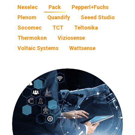
Nexelec
Pack
Pepperl+Fuchs
Plenom
Quandify
Seeed Studio
Socomec
TCT
Teltonika
Thermokon
Viziosense
Voltaic Systems
Wattsense