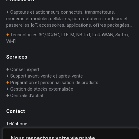
+
Capteurs et actionneurs connectés, transmetteurs,
modems et modules cellulaires, commutateurs, routeurs et
passerelles IoT, accessoires, applications, offres packagées…
+
Technologies 3G/4G/5G, LTE-M, NB-IoT, LoRaWAN, Sigfox,
Wi-Fi
Services
+
Conseil expert
+
Support avant-vente et après-vente
+
Préparation et personnalisation de produits
+
Gestion de stocks externalisée
+
Centrale d’achat
Contact
Téléphone:
+33 (0)1.45.75.97.70
Nous respectons votre vie privée