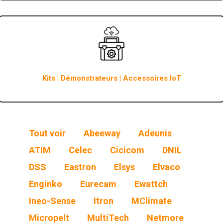
Kits | Démonstrateurs | Accessoires IoT
Tout voir
Abeeway
Adeunis
ATIM
Celec
Cicicom
DNIL
DSS
Eastron
Elsys
Elvaco
Enginko
Eurecam
Ewattch
Ineo-Sense
Itron
MClimate
Micropelt
MultiTech
Netmore