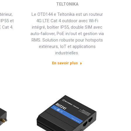
TELTONIKA
érieur,
Le OTD144 e Teltonika est un routeur
 IP55 et
4G LTE Cat 4 outdoor avec Wi‑Fi
 Cat 4.
intégré, boîtier IP55, double SIM avec
auto‑failover, PoE in/out et gestion via
RMS. Solution robuste pour hotspots
extérieurs, IoT et applications
industrielles.
En savoir plus