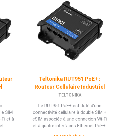
uteur
Teltonika RUT951 PoE+ :
el
Routeur Cellulaire Industriel
TELTONIKA
ne
Le RUT951 PoE+ est doté d’une
ble SIM
connectivité cellulaire à double SIM +
Fi et à
eSIM associée à une connexion Wi-Fi
et.
et à quatre interfaces Ethernet PoE+.