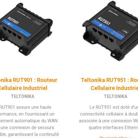
onika RUT901 : Routeur
Teltonika RUT951 : Ro
ellulaire Industriel
Cellulaire Industri
TELTONIKA
TELTONIKA
 RUT901 assure une haute
Le RUT951 est doté d’u
ormance, en fournissant un
connectivité cellulaire à dou
lement automatique du WAN
associée à une connexion Wi-
 une connexion de secours
quatre interfaces Ethern
ble, garantissant la continuité