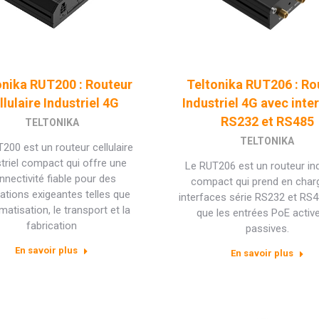
onika RUT200 : Routeur
Teltonika RUT206 : Ro
llulaire Industriel 4G
Industriel 4G avec inte
RS232 et RS485
TELTONIKA
TELTONIKA
200 est un routeur cellulaire
striel compact qui offre une
Le RUT206 est un routeur ind
nnectivité fiable pour des
compact qui prend en char
cations exigeantes telles que
interfaces série RS232 et RS48
matisation, le transport et la
que les entrées PoE activ
fabrication
passives.
En savoir plus
En savoir plus