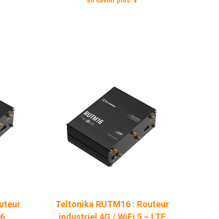
En savoir plus
uteur
Teltonika RUTM16 : Routeur
 6
industriel 4G / WiFi 5 – LTE