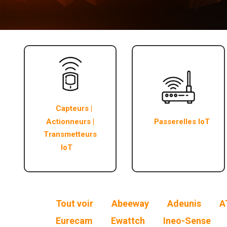
Capteurs |
Actionneurs |
Passerelles IoT
Transmetteurs
IoT
Tout voir
Abeeway
Adeunis
A
Eurecam
Ewattch
Ineo-Sense