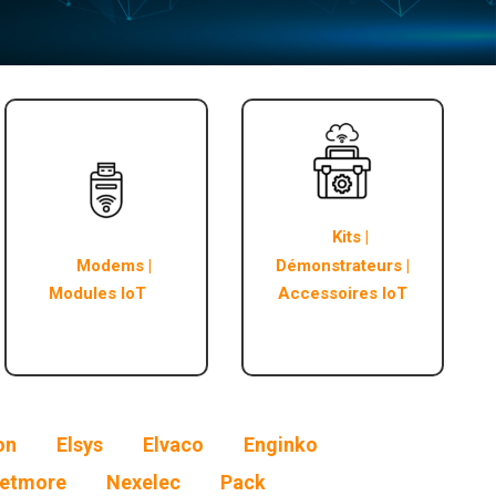
Kits |
Modems |
Démonstrateurs |
Modules IoT
Accessoires IoT
on
Elsys
Elvaco
Enginko
etmore
Nexelec
Pack