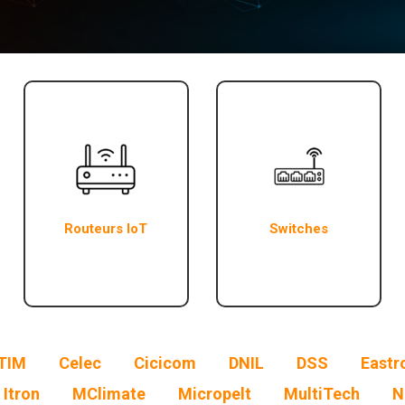
Routeurs IoT
Switches
TIM
Celec
Cicicom
DNIL
DSS
Eastr
Itron
MClimate
Micropelt
MultiTech
N