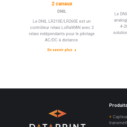
2 canaux
DNIL
Le DNI
analog
Le DNIL LR210E/LR260E est un
4-2
contrôleur relais LoRaWAN avec 2
solutio
relais indépendants pour le pilotage
AC/DC à distance.
En savoir plus
Produits
+
Capteur
transmet