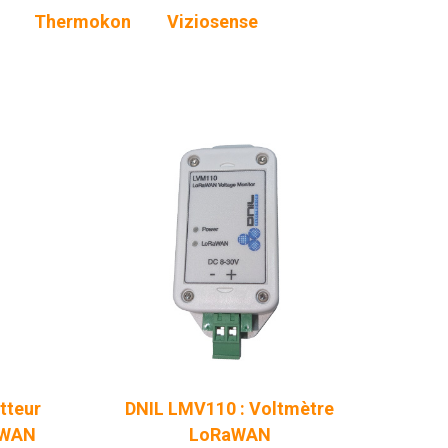
Thermokon
Viziosense
tteur
DNIL LMV110 : Voltmètre
aWAN
LoRaWAN