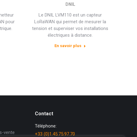
DNIL
metteur
Le DNIL LVM110 est un capteur
AN pour
LoRaWAN qui permet de mesurer la
rique.
tension et superviser vos installations
électriques à distance.
En savoir plus
Contact
Téléphone:
s-vente
+33 (0)1.45.75.97.70