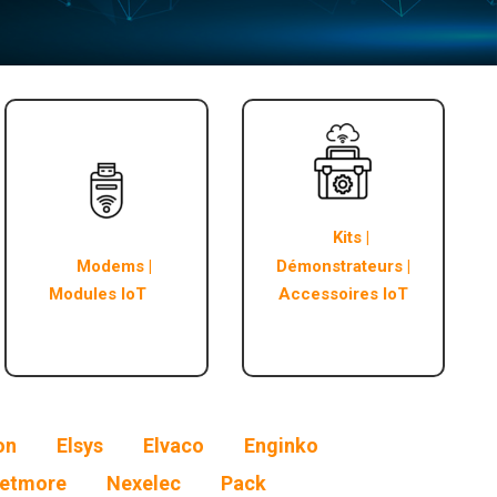
Kits |
Modems |
Démonstrateurs |
Modules IoT
Accessoires IoT
on
Elsys
Elvaco
Enginko
etmore
Nexelec
Pack