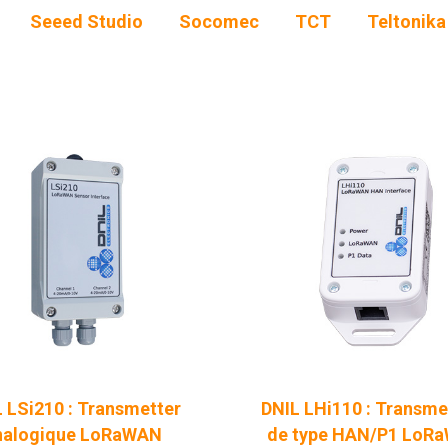
Seeed Studio
Socomec
TCT
Teltonika
 LSi210 : Transmetter
DNIL LHi110 : Transme
nalogique LoRaWAN
de type HAN/P1 LoR