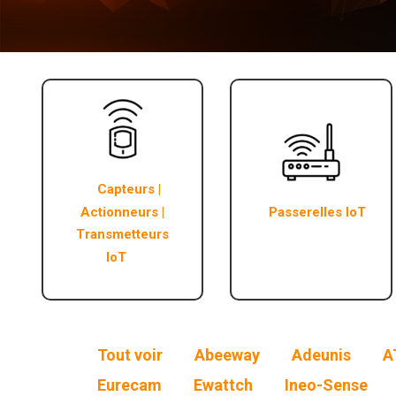
Capteurs |
Actionneurs |
Passerelles IoT
Transmetteurs
IoT
Tout voir
Abeeway
Adeunis
A
Eurecam
Ewattch
Ineo-Sense