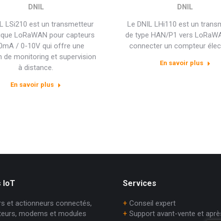
DNIL
DNIL
L LSi210 est un transmetteur
Le DNIL LHi110 est un trans
ique LoRaWAN pour capteurs
de type HAN/P1 vers LoRaW
0mA / 0-10V qui offre une
connecter un compteur élect
n de monitoring et supervision
En savoir plus
à distance.
En savoir plus
 IoT
Services
s et actionneurs connectés,
+
Conseil expert
teurs, modems et modules
+
Support avant-vente et aprè