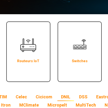
Routeurs IoT
Switches
TIM
Celec
Cicicom
DNIL
DSS
Eastr
Itron
MClimate
Micropelt
MultiTech
N