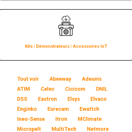
Kits | Démonstrateurs | Accessoires IoT
Tout voir
Abeeway
Adeunis
ATIM
Celec
Cicicom
DNIL
DSS
Eastron
Elsys
Elvaco
Enginko
Eurecam
Ewattch
Ineo-Sense
Itron
MClimate
Micropelt
MultiTech
Netmore