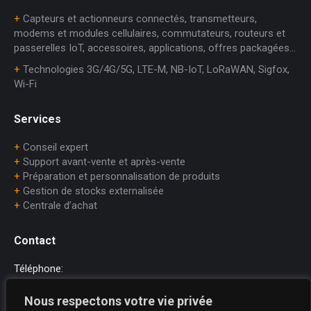
+
Capteurs et actionneurs connectés, transmetteurs,
modems et modules cellulaires, commutateurs, routeurs et
passerelles IoT, accessoires, applications, offres packagées…
+
Technologies 3G/4G/5G, LTE-M, NB-IoT, LoRaWAN, Sigfox,
Wi-Fi
Services
+
Conseil expert
+
Support avant-vente et après-vente
+
Préparation et personnalisation de produits
+
Gestion de stocks externalisée
+
Centrale d’achat
Contact
Téléphone:
+33 (0)1.45.75.97.70
Nous respectons votre vie privée