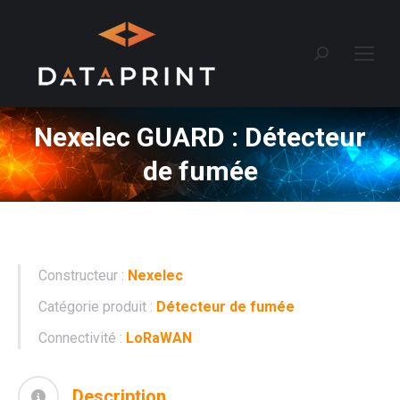
Recherche
:
Nexelec GUARD : Détecteur
de fumée
Constructeur :
Nexelec
Catégorie produit :
Détecteur de fumée
Connectivité :
LoRaWAN
Description