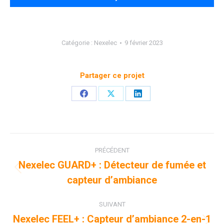
Catégorie :
Nexelec
9 février 2023
Partager ce projet
Partager
Partager
Partager
sur
sur
sur
Facebook
X
LinkedIn
Navigation
PRÉCÉDENT
de
Nexelec GUARD+ : Détecteur de fumée et
Onglet
capteur d’ambiance
commentaire
précédent
SUIVANT
Nexelec FEEL+ : Capteur d’ambiance 2-en-1