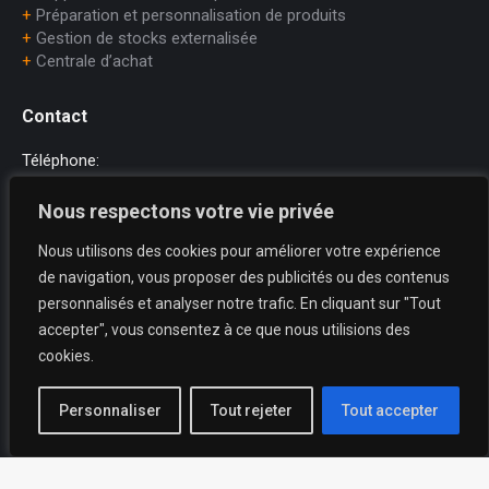
+
Préparation et personnalisation de produits
+
Gestion de stocks externalisée
+
Centrale d’achat
Contact
Téléphone:
+33 (0)1.45.75.97.70
Nous respectons votre vie privée
E-mail:
Nous utilisons des cookies pour améliorer votre expérience
dataprint@dataprint.fr
de navigation, vous proposer des publicités ou des contenus
Adresse:
personnalisés et analyser notre trafic. En cliquant sur "Tout
69, avenue du Maréchal Juin
accepter", vous consentez à ce que nous utilisions des
64200 BIARRITZ
cookies.
Trouvez nous sur :
La
La
La
Personnaliser
Tout rejeter
Tout accepter
page
page
page
X
YouTube
LinkedIn
Useful links