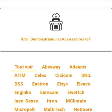
Kits | Démonstrateurs | Accessoires IoT
Tout voir
Abeeway
Adeunis
ATIM
Celec
Cicicom
DNIL
DSS
Eastron
Elsys
Elvaco
Enginko
Eurecam
Ewattch
Ineo-Sense
Itron
MClimate
Micropelt
MultiTech
Netmore