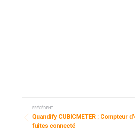
Navigation
PRÉCÉDENT
de
Quandify CUBICMETER : Compteur d’e
Onglet
fuites connecté
commentaire
précédent