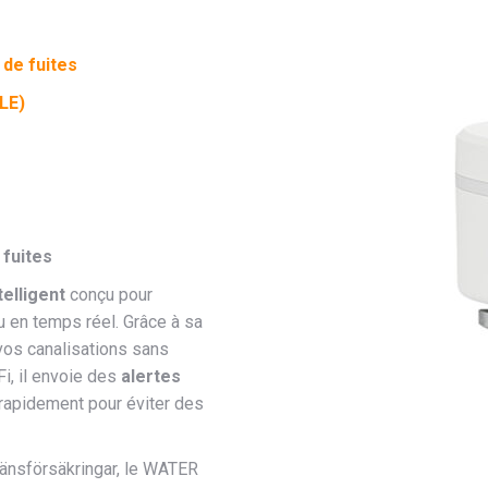
 de fuites
BLE)
 fuites
elligent
conçu pour
u en temps réel. Grâce à sa
r vos canalisations sans
i, il envoie des
alertes
 rapidement pour éviter des
Länsförsäkringar, le WATER