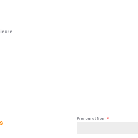
rieure
Prénom et Nom:
*
is