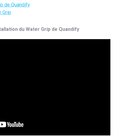
rip de
Quandify
 Grip
tallation du Water Grip de Quandify