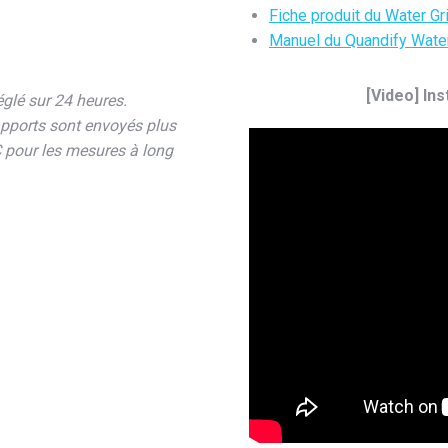
Fiche produit du Water G
Manuel du Quandify Water
[Video] Ins
réglé sur 24 heures.
rapports sont envoyés plus
 pour les mesures à long