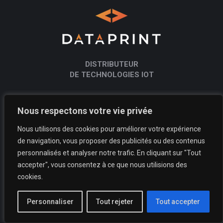
DISTRIBUTEUR
DE TECHNOLOGIES IOT
Produits IoT
Nous respectons votre vie privée
+
Capteurs et actionneurs connectés, transmetteurs,
Nous utilisons des cookies pour améliorer votre expérience
modems et modules cellulaires, commutateurs, routeurs et
passerelles IoT, accessoires, applications, offres packagées…
de navigation, vous proposer des publicités ou des contenus
personnalisés et analyser notre trafic. En cliquant sur "Tout
+
Technologies 3G/4G/5G, LTE-M, NB-IoT, LoRaWAN, Sigfox,
accepter", vous consentez à ce que nous utilisions des
Wi-Fi
cookies.
Services
Personnaliser
Tout rejeter
Tout accepter
+
Conseil expert
+
Support avant-vente et après-vente