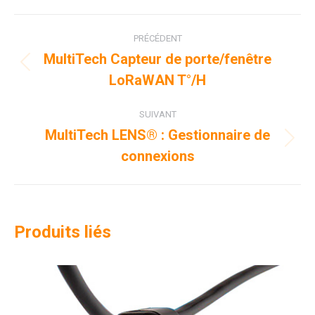
Facebook
X
LinkedIn
Navigation
PRÉCÉDENT
de
MultiTech Capteur de porte/fenêtre
Onglet
LoRaWAN T°/H
commentaire
précédent
SUIVANT
MultiTech LENS® : Gestionnaire de
Projets
connexions
similaires
Produits liés