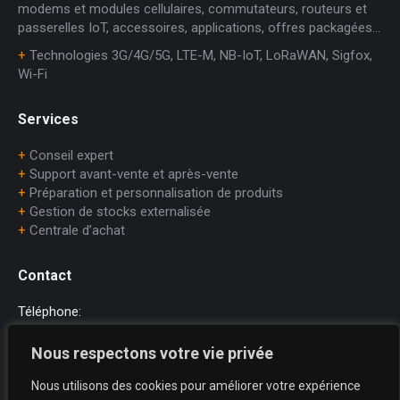
modems et modules cellulaires, commutateurs, routeurs et
passerelles IoT, accessoires, applications, offres packagées…
+
Technologies 3G/4G/5G, LTE-M, NB-IoT, LoRaWAN, Sigfox,
Wi-Fi
Services
+
Conseil expert
+
Support avant-vente et après-vente
+
Préparation et personnalisation de produits
+
Gestion de stocks externalisée
+
Centrale d’achat
Contact
Téléphone:
+33 (0)1.45.75.97.70
Nous respectons votre vie privée
E-mail:
Nous utilisons des cookies pour améliorer votre expérience
dataprint@dataprint.fr