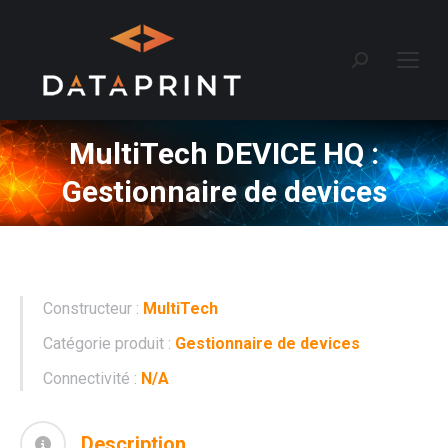
Recherche
:
MultiTech DEVICE HQ :
Gestionnaire de devices
Constructeur :
MultiTech
Catégorie produit :
Gestionnaire de devices
Connectivité :
N/A
Description