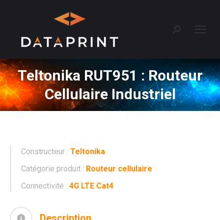
Recherche
:
Teltonika RUT951 : Routeur
Cellulaire Industriel
Constructeur :
Teltonika
Catégorie produit :
Routeur cellulaire
Connectivité :
4G LTE Cat4
Description