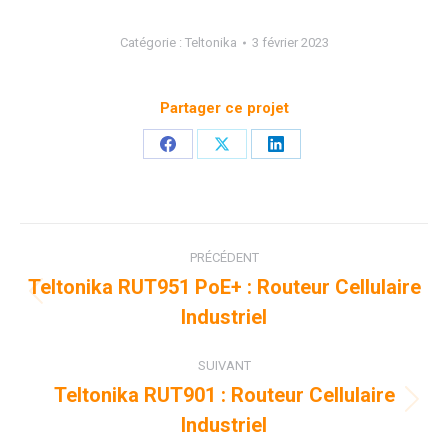
Catégorie :
Teltonika
3 février 2023
Partager ce projet
Partager
Partager
Partager
sur
sur
sur
Facebook
X
LinkedIn
Navigation
PRÉCÉDENT
de
Teltonika RUT951 PoE+ : Routeur Cellulaire
Onglet
Industriel
commentaire
précédent
SUIVANT
Teltonika RUT901 : Routeur Cellulaire
Projets
Industriel
similaires