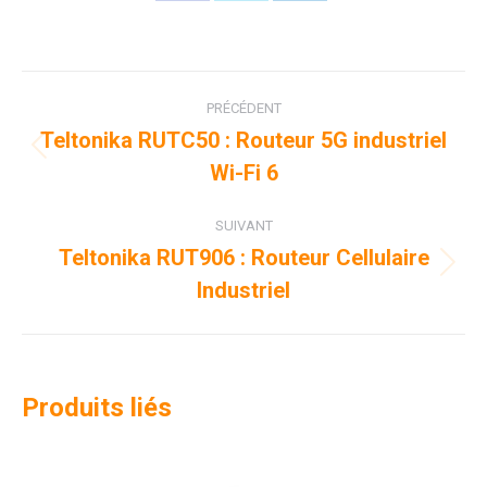
Partager
Partager
Partager
sur
sur
sur
Facebook
X
LinkedIn
Navigation
PRÉCÉDENT
de
Teltonika RUTC50 : Routeur 5G industriel
Onglet
Wi-Fi 6
commentaire
précédent
SUIVANT
Teltonika RUT906 : Routeur Cellulaire
Projets
Industriel
similaires
Produits liés