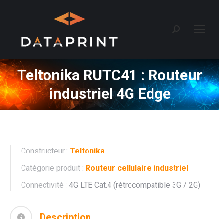
Recherche
:
Teltonika RUTC41 : Routeur
industriel 4G Edge
Constructeur :
Teltonika
Catégorie produit :
Routeur cellulaire industriel
Connectivité :
4G LTE Cat.4 (rétrocompatible 3G / 2G)
Description