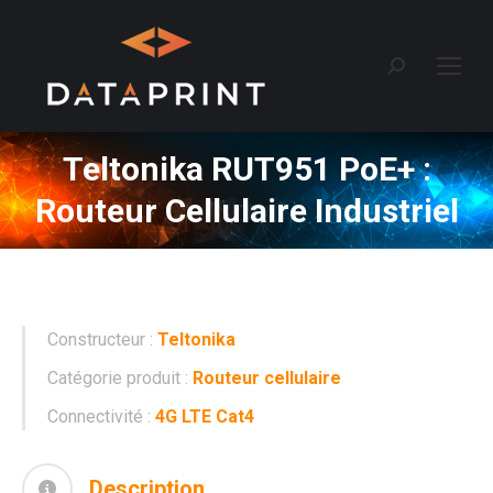
Recherche
:
Teltonika RUT951 PoE+ :
Routeur Cellulaire Industriel
Constructeur :
Teltonika
Catégorie produit :
Routeur cellulaire
Connectivité :
4G LTE Cat4
Description