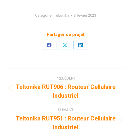
Catégorie :
Teltonika
3 février 2023
Partager ce projet
Partager
Partager
Partager
sur
sur
sur
Facebook
X
LinkedIn
Navigation
PRÉCÉDENT
de
Teltonika RUT906 : Routeur Cellulaire
Onglet
Industriel
commentaire
précédent
SUIVANT
Teltonika RUT951 : Routeur Cellulaire
Projets
Industriel
similaires