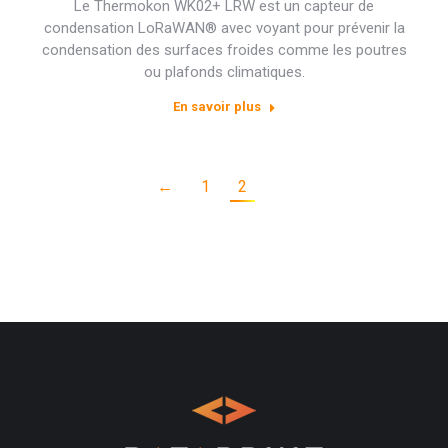
Le Thermokon WK02+ LRW est un capteur de
condensation LoRaWAN® avec voyant pour prévenir la
condensation des surfaces froides comme les poutres
ou plafonds climatiques.
En savoir plus
←
1
2