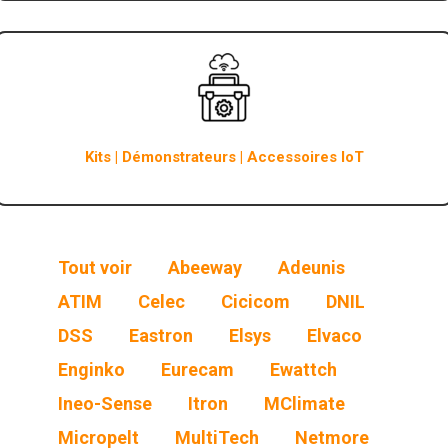
Kits | Démonstrateurs | Accessoires IoT
Tout voir
Abeeway
Adeunis
ATIM
Celec
Cicicom
DNIL
DSS
Eastron
Elsys
Elvaco
Enginko
Eurecam
Ewattch
Ineo-Sense
Itron
MClimate
Micropelt
MultiTech
Netmore