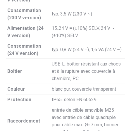
Consommation
typ. 3,5 W (230 V ~)
(230 V version)
Alimentation (24
15..24 V = (±10%) SELV, 24 V ~
V version)
(±10%) SELV
Consommation
typ. 0,8 W (24 V =), 1,6 VA (24 V ~)
(24 V version)
USE-L, boîtier résistant aux chocs
Boîtier
et à la rupture avec couvercle à
charnière, PC
Couleur
blanc pur, couvercle transparent
Protection
IP65, selon EN 60529
entrée de câble amovible M25
avec entrée de câble quadruple
Raccordement
pour câble max. Ø=7 mm, bornier