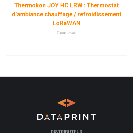
Thermokon JOY HC LRW : Thermostat
d’ambiance chauffage / refroidissement
LoRaWAN
Thermokon
DISTRIBUTEUR