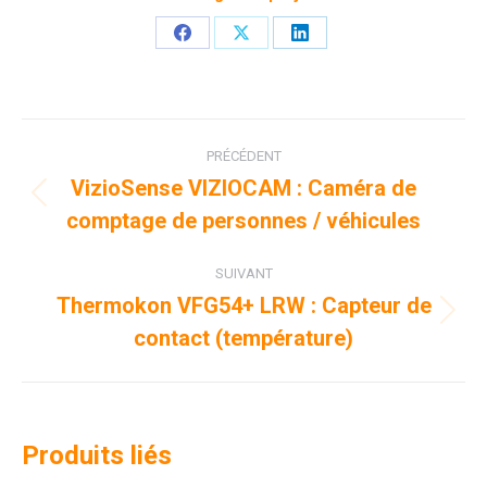
Partager
Partager
Partager
sur
sur
sur
Facebook
X
LinkedIn
Navigation
PRÉCÉDENT
de
VizioSense VIZIOCAM : Caméra de
Onglet
comptage de personnes / véhicules
commentaire
précédent
SUIVANT
Thermokon VFG54+ LRW : Capteur de
Projets
contact (température)
similaires
Produits liés