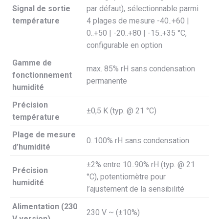
Signal de sortie
par défaut), sélectionnable parmi
température
4 plages de mesure -40..+60 |
0..+50 | -20..+80 | -15..+35 °C,
configurable en option
Gamme de
max. 85% rH sans condensation
fonctionnement
permanente
humidité
Précision
±0,5 K (typ. @ 21 °C)
température
Plage de mesure
0..100% rH sans condensation
d’humidité
±2% entre 10..90% rH (typ. @ 21
Précision
°C), potentiomètre pour
humidité
l’ajustement de la sensibilité
Alimentation (230
230 V ~ (±10%)
V version)