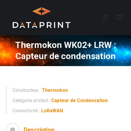
Recherche
:
Thermokon WK02+ LRW :
Capteur de condensation
Constructeur :
Thermokon
Catégorie produit :
Capteur de Condensation
Connectivité :
LoRaWAN
Description