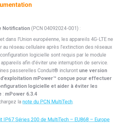
cumentation
 Notification
(PCN 04092024-001) :
t dans l’Union européenne, les appareils 4G-LTE ne
 au réseau cellulaire après l’extinction des réseaux
nfiguration logicielle sont requis par le module
 appareils afin d’éviter une interruption de service.
taines passerelles Conduit® incluront
une version
 d’exploitation mPower™ conçue pour effectuer
iguration logicielle et aider à éviter les
ce
:
mPower 6.3.4
échargez la
note du PCN MultiTech
.
uit IP67 Séries 200 de MultiTech – EU868 – Europe