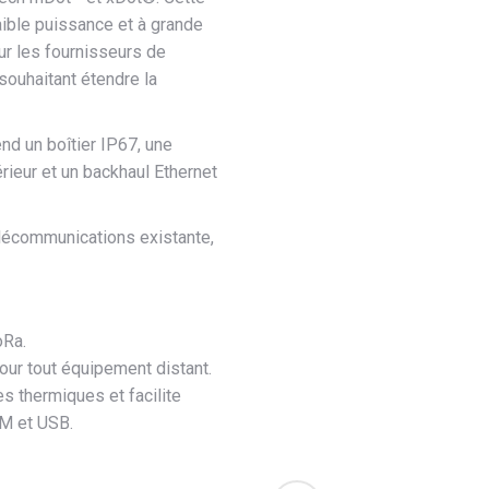
faible puissance et à grande
our les fournisseurs de
souhaitant étendre la
nd un boîtier IP67, une
rieur et un backhaul Ethernet
élécommunications existante,
oRa.
our tout équipement distant.
s thermiques et facilite
IM et USB.