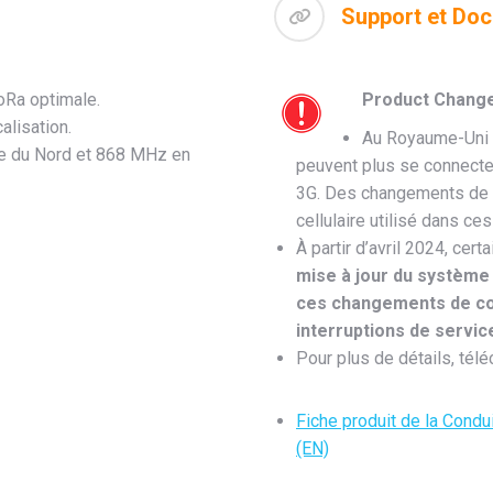
Support et Do
oRa optimale.
Product Change
lisation.
Au Royaume-Uni e
e du Nord et 868 MHz en
peuvent plus se connecter
3G. Des changements de co
cellulaire utilisé dans ces
À partir d’avril 2024, cer
mise à jour du système
ces changements de conf
interruptions de servi
Pour plus de détails, tél
Fiche produit de la Cond
(EN)