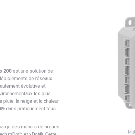
s 200
est une solution de
 déploiements de réseaux
hautement évolutive et
nvironnementaux les plus
a pluie, la neige et la chaleur
N® dans pratiquement tous
charge des milliers de nœuds
Mul
Tech mDot™ et xDot®. Cette