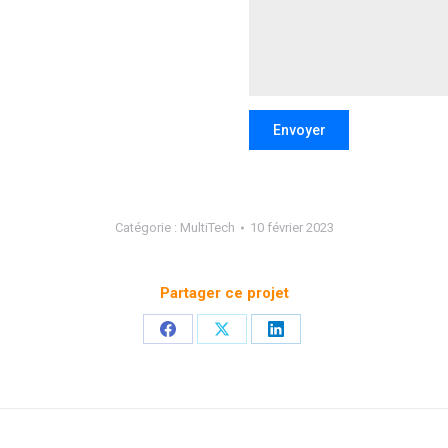
Envoyer
Catégorie :
MultiTech
10 février 2023
Partager ce projet
Partager
Partager
Partager
sur
sur
sur
Facebook
X
LinkedIn