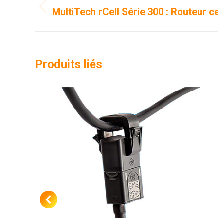
de
MultiTech rCell Série 300 : Routeur cel
Onglet
précédent
commentaire
Produits liés