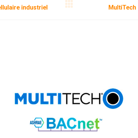
lulaire industriel
MultiTech
Projets
similaires