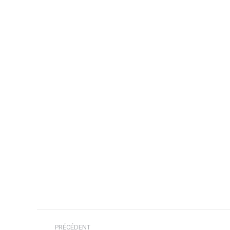
Navigation
PRÉCÉDENT