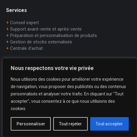
Services
+
Conseil expert
+
Support avant-vente et après-vente
+
Préparation et personnalisation de produits
+
Gestion de stocks externalisée
+
Centrale d’achat
Contact
Nous respectons votre vie privée
Téléphone:
Nous utilisons des cookies pour améliorer votre expérience
+33 (0)1.45.75.97.70
de navigation, vous proposer des publicités ou des contenus
personnalisés et analyser notre trafic. En cliquant sur "Tout
E-mail:
accepter", vous consentez à ce que nous utilisions des
dataprint@dataprint.fr
cookies.
Adresse:
69, avenue du Maréchal Juin
Personnaliser
Tout rejeter
Tout accepter
64200 BIARRITZ