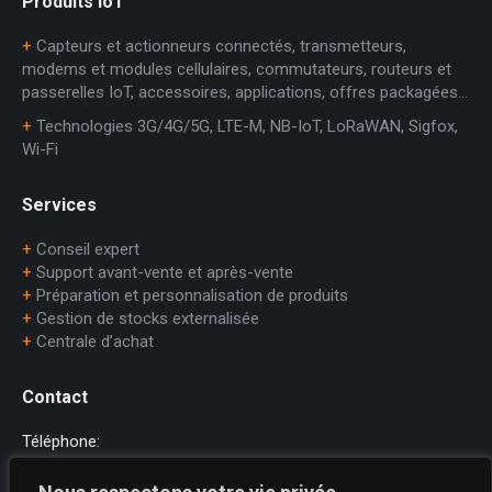
Produits IoT
+
Capteurs et actionneurs connectés, transmetteurs,
modems et modules cellulaires, commutateurs, routeurs et
passerelles IoT, accessoires, applications, offres packagées…
+
Technologies 3G/4G/5G, LTE-M, NB-IoT, LoRaWAN, Sigfox,
Wi-Fi
Services
+
Conseil expert
+
Support avant-vente et après-vente
+
Préparation et personnalisation de produits
+
Gestion de stocks externalisée
+
Centrale d’achat
Contact
Téléphone:
+33 (0)1.45.75.97.70