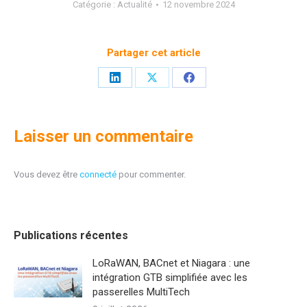
Catégorie :
Actualité
12 novembre 2024
Partager cet article
Partager
Partager
Partager
sur
sur
sur
LinkedIn
X
Facebook
Laisser un commentaire
Vous devez être
connecté
pour commenter.
Publications récentes
LoRaWAN, BACnet et Niagara : une
intégration GTB simplifiée avec les
passerelles MultiTech