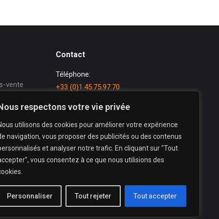
Contact
Téléphone:
s-vente
+33 (0)1.45.75.97.70
ion de
E-mail:
Nous respectons votre vie privée
sée
dataprint@dataprint.fr
Nous utilisons des cookies pour améliorer votre expérience
Adresse:
de navigation, vous proposer des publicités ou des contenus
69, avenue du Maréchal Juin
personnalisés et analyser notre trafic. En cliquant sur "Tout
64200 BIARRITZ
accepter", vous consentez à ce que nous utilisions des
cookies.
Trouvez nous sur :
La
La
La
Personnaliser
page
Tout rejeter
page
page
Tout accepter
X
YouTube
LinkedIn