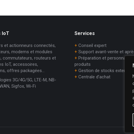
 IoT
Services
s et actionneurs connectés,
+
Conseil expert
teurs, modems et modules
+
Support avant-vente et aprè
es, commutateurs, routeurs et
+
Préparation et personnalisat
es IoT, accessoires,
produits
ons, offres packagées…
+
Gestion de stocks externali
+
Centrale d’achat
ogies 3G/4G/5G, LTE-M, NB-
WAN, Sigfox, Wi-Fi