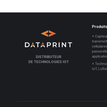
Produits
+
Capteur
transmet
cellulair
passerell
applicati
DISTRIBUTEUR
DE TECHNOLOGIES IOT
+
Technol
IoT, LoRa