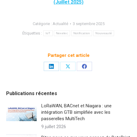
(Juillet 2025)
Catégorie :
Actualité
3 septembre 2025
Étiquettes :
IoT
Nexelec
Notification
Nouveauté
Partager cet article
Partager
Partager
Partager
sur
sur
sur
LinkedIn
X
Facebook
Publications récentes
LoRaWAN, BACnet et Niagara : une
intégration GTB simplifiée avec les
passerelles MultiTech
9 juillet 2026