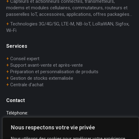
+
Capteurs et actionneurs connectés, transmetteurs,
modems et modules cellulaires, commutateurs, routeurs et
passerelles IoT, accessoires, applications, offres packagées…
+
Technologies 3G/4G/5G, LTE-M, NB-IoT, LoRaWAN, Sigfox,
Wi-Fi
Services
+
Conseil expert
+
Support avant-vente et après-vente
+
Préparation et personnalisation de produits
+
Gestion de stocks externalisée
+
Centrale d’achat
Contact
Téléphone:
+33 (0)1.45.75.97.70
Nous respectons votre vie privée
E-mail:
Nous utilisons des cookies pour améliorer votre expérience