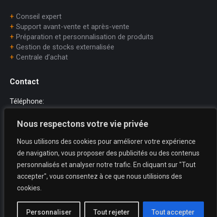
+
Conseil expert
+
Support avant-vente et après-vente
+
Préparation et personnalisation de produits
+
Gestion de stocks externalisée
+
Centrale d’achat
Contact
Téléphone:
+33 (0)1.45.75.97.70
Nous respectons votre vie privée
E-mail:
Nous utilisons des cookies pour améliorer votre expérience
dataprint@dataprint.fr
de navigation, vous proposer des publicités ou des contenus
Adresse:
personnalisés et analyser notre trafic. En cliquant sur "Tout
69, avenue du Maréchal Juin
accepter", vous consentez à ce que nous utilisions des
64200 BIARRITZ
cookies.
Trouvez nous sur :
La
La
La
Personnaliser
Tout rejeter
Tout accepter