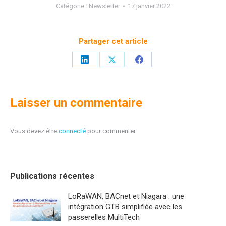
Catégorie :
Newsletter
17 janvier 2022
Partager cet article
Partager
Partager
Partager
sur
sur
sur
LinkedIn
X
Facebook
Laisser un commentaire
Vous devez être
connecté
pour commenter.
Publications récentes
LoRaWAN, BACnet et Niagara : une
intégration GTB simplifiée avec les
passerelles MultiTech