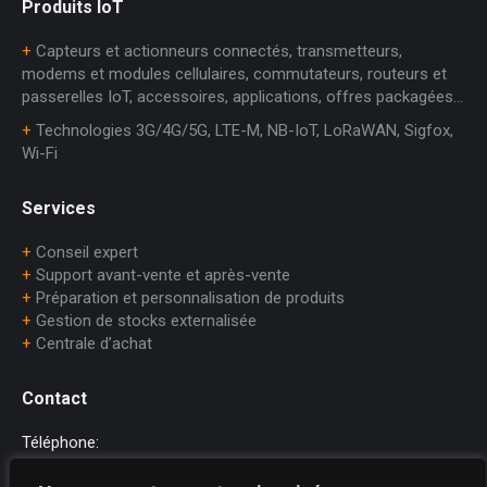
Produits IoT
+
Capteurs et actionneurs connectés, transmetteurs,
modems et modules cellulaires, commutateurs, routeurs et
passerelles IoT, accessoires, applications, offres packagées…
+
Technologies 3G/4G/5G, LTE-M, NB-IoT, LoRaWAN, Sigfox,
Wi-Fi
Services
+
Conseil expert
+
Support avant-vente et après-vente
+
Préparation et personnalisation de produits
+
Gestion de stocks externalisée
+
Centrale d’achat
Contact
Téléphone:
+33 (0)1.45.75.97.70