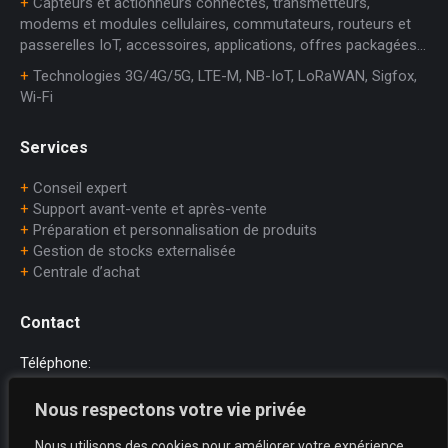
+
Capteurs et actionneurs connectés, transmetteurs,
modems et modules cellulaires, commutateurs, routeurs et
passerelles IoT, accessoires, applications, offres packagées…
+
Technologies 3G/4G/5G, LTE-M, NB-IoT, LoRaWAN, Sigfox,
Wi-Fi
Services
+
Conseil expert
+
Support avant-vente et après-vente
+
Préparation et personnalisation de produits
+
Gestion de stocks externalisée
+
Centrale d’achat
Contact
Téléphone:
+33 (0)1.45.75.97.70
Nous respectons votre vie privée
E-mail:
Nous utilisons des cookies pour améliorer votre expérience