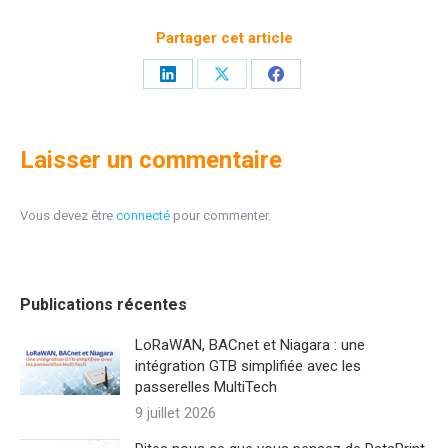
Partager cet article
Partager
Partager
Partager
sur
sur
sur
LinkedIn
X
Facebook
Laisser un commentaire
Vous devez être
connecté
pour commenter.
Publications récentes
LoRaWAN, BACnet et Niagara : une
intégration GTB simplifiée avec les
passerelles MultiTech
9 juillet 2026