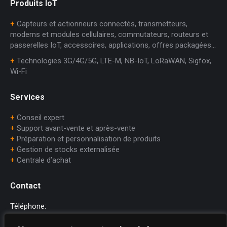
Produits IoT
+
Capteurs et actionneurs connectés, transmetteurs,
modems et modules cellulaires, commutateurs, routeurs et
passerelles IoT, accessoires, applications, offres packagées…
+
Technologies 3G/4G/5G, LTE-M, NB-IoT, LoRaWAN, Sigfox,
Wi-Fi
Services
+
Conseil expert
+
Support avant-vente et après-vente
+
Préparation et personnalisation de produits
+
Gestion de stocks externalisée
+
Centrale d’achat
Contact
Téléphone:
+33 (0)1.45.75.97.70