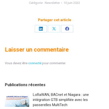
Catégorie :
Newsletter
10 juin 2022
Partager cet article
Partager
Partager
Partager
sur
sur
sur
LinkedIn
X
Facebook
Laisser un commentaire
Vous devez être
connecté
pour commenter.
Publications récentes
LoRaWAN, BACnet et Niagara : une
intégration GTB simplifiée avec les
passerelles MultiTech