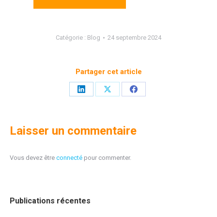
Catégorie :
Blog
24 septembre 2024
Partager cet article
Partager
Partager
Partager
sur
sur
sur
LinkedIn
X
Facebook
Laisser un commentaire
Vous devez être
connecté
pour commenter.
Publications récentes