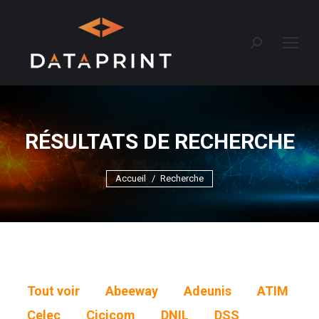
Recherche
:
RÉSULTATS DE RECHERCHE
Vous êtes ici :
Accueil
Recherche
Tout voir
Abeeway
Adeunis
ATIM
Celec
Cicicom
DNIL
DSS