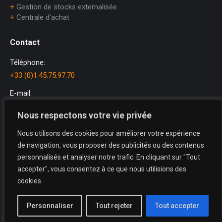
+
Gestion de stocks externalisée
+
Centrale d’achat
Contact
Téléphone:
+33 (0)1.45.75.97.70
E-mail:
dataprint@dataprint.fr
Nous respectons votre vie privée
Adresse:
Nous utilisons des cookies pour améliorer votre expérience
69, avenue du Maréchal Juin
de navigation, vous proposer des publicités ou des contenus
64200 BIARRITZ
personnalisés et analyser notre trafic. En cliquant sur "Tout
Trouvez nous sur :
accepter", vous consentez à ce que nous utilisions des
La
La
La
cookies.
page
page
page
X
YouTube
LinkedIn
Personnaliser
Tout rejeter
Tout accepter
Useful links
s'ouvre
s'ouvre
s'ouvre
Copyright DataPrint © 2022-2025