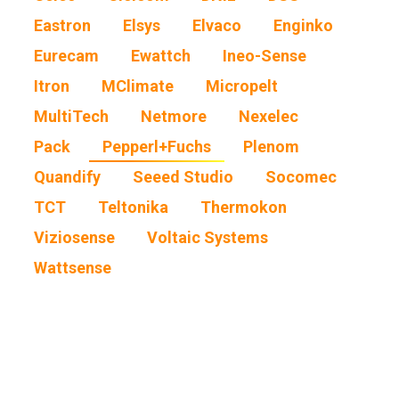
Eastron
Elsys
Elvaco
Enginko
Eurecam
Ewattch
Ineo-Sense
Itron
MClimate
Micropelt
MultiTech
Netmore
Nexelec
Pack
Pepperl+Fuchs
Plenom
Quandify
Seeed Studio
Socomec
TCT
Teltonika
Thermokon
Viziosense
Voltaic Systems
Wattsense