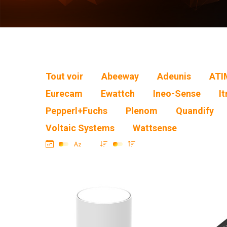
Tout voir
Abeeway
Adeunis
ATI
Eurecam
Ewattch
Ineo-Sense
It
Pepperl+Fuchs
Plenom
Quandify
Voltaic Systems
Wattsense