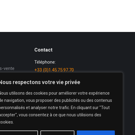
Contact
Téléphone:
s-vente
+33 (0)1.45.75.97.70
ion de
E-mail:
Nous respectons votre vie privée
sée
dataprint@dataprint.fr
Nous utilisons des cookies pour améliorer votre expérience
Adresse:
de navigation, vous proposer des publicités ou des contenus
69, avenue du Maréchal Juin
personnalisés et analyser notre trafic. En cliquant sur "Tout
64200 BIARRITZ
accepter", vous consentez à ce que nous utilisions des
cookies.
Trouvez nous sur :
La
La
La