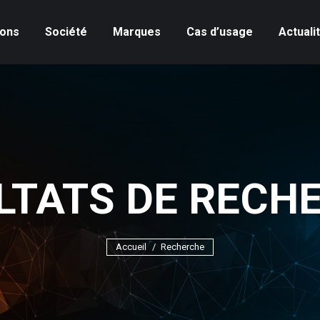
ions
Société
Marques
Cas d’usage
Actuali
LTATS DE RECH
Vous êtes ici :
Accueil
Recherche