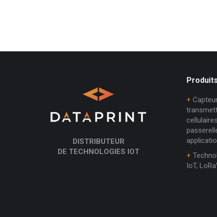
Produits
+
Capteur
transmet
cellulair
passerell
applicati
DISTRIBUTEUR
DE TECHNOLOGIES IOT
+
Technol
IoT, LoRa