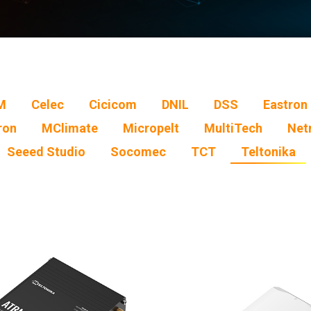
M
Celec
Cicicom
DNIL
DSS
Eastron
ron
MClimate
Micropelt
MultiTech
Net
Seeed Studio
Socomec
TCT
Teltonika