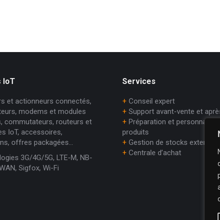
 IoT
Services
s et actionneurs connectés,
+
Conseil expert
teurs, modems et modules
+
Support avant-vente et aprè
es, commutateurs, routeurs et
+
Préparation et personnalisat
es IoT, accessoires,
produits
ons, offres packagées…
+
Gestion de stocks externali
+
Centrale d’achat
ogies 3G/4G/5G, LTE-M, NB-
WAN, Sigfox, Wi-Fi