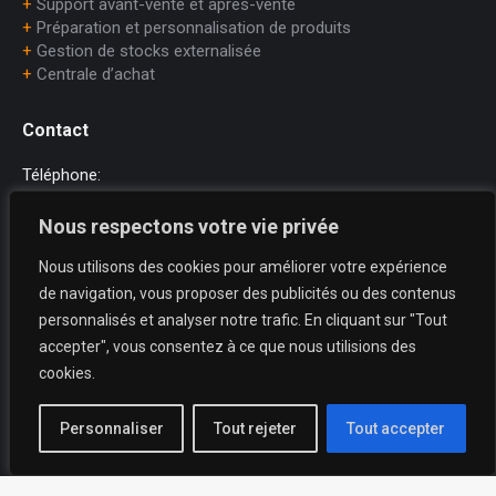
+
Support avant-vente et après-vente
+
Préparation et personnalisation de produits
+
Gestion de stocks externalisée
+
Centrale d’achat
Contact
Téléphone:
+33 (0)1.45.75.97.70
Nous respectons votre vie privée
E-mail:
Nous utilisons des cookies pour améliorer votre expérience
dataprint@dataprint.fr
de navigation, vous proposer des publicités ou des contenus
Adresse:
personnalisés et analyser notre trafic. En cliquant sur "Tout
69, avenue du Maréchal Juin
accepter", vous consentez à ce que nous utilisions des
64200 BIARRITZ
cookies.
Trouvez nous sur :
La
La
La
Personnaliser
Tout rejeter
Tout accepter
page
page
page
X
YouTube
LinkedIn