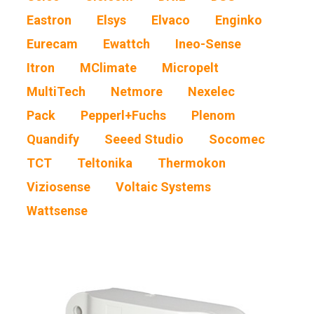
Eastron
Elsys
Elvaco
Enginko
Eurecam
Ewattch
Ineo-Sense
Itron
MClimate
Micropelt
MultiTech
Netmore
Nexelec
Pack
Pepperl+Fuchs
Plenom
Quandify
Seeed Studio
Socomec
TCT
Teltonika
Thermokon
Viziosense
Voltaic Systems
Wattsense