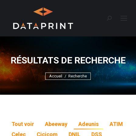
Recherche
:
RÉSULTATS DE RECHERCHE
Vous êtes ici :
Accueil
Recherche
Tout voir
Abeeway
Adeunis
ATIM
Celec
Cicicom
DNIL
DSS