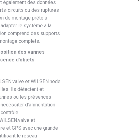
met également des données
rts-circuits ou des ruptures
on de montage prête à
adapter le système à la
ution comprend des supports
 montage complets.
position des vannes
sence d’objets
ILSEN.valve et WILSEN.node
les. Ils détectent et
vannes ou les présences
nécessiter d’alimentation
contrôle.
 WILSEN.valve et
re et GPS avec une grande
tilisant le réseau