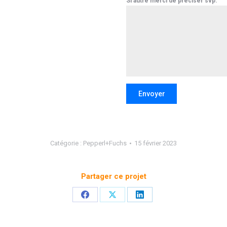
Si autre merci de préciser svp.
Envoyer
Catégorie :
Pepperl+Fuchs
15 février 2023
Partager ce projet
Partager
Partager
Partager
sur
sur
sur