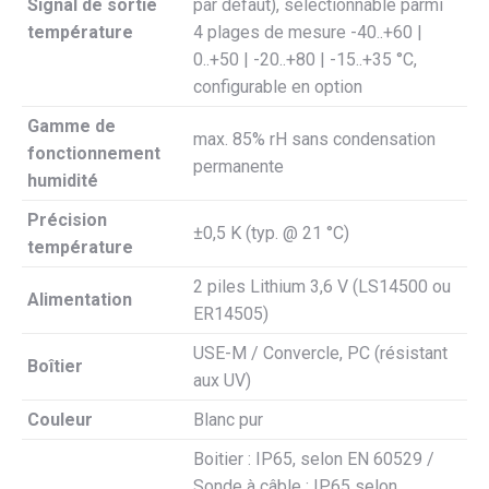
Signal de sortie
par défaut), sélectionnable parmi
température
4 plages de mesure -40..+60 |
0..+50 | -20..+80 | -15..+35 °C,
configurable en option
Gamme de
max. 85% rH sans condensation
fonctionnement
permanente
humidité
Précision
±0,5 K (typ. @ 21 °C)
température
2 piles Lithium 3,6 V (LS14500 ou
Alimentation
ER14505)
USE-M / Convercle, PC (résistant
Boîtier
aux UV)
Couleur
Blanc pur
Boitier : IP65, selon EN 60529 /
Sonde à câble : IP65 selon