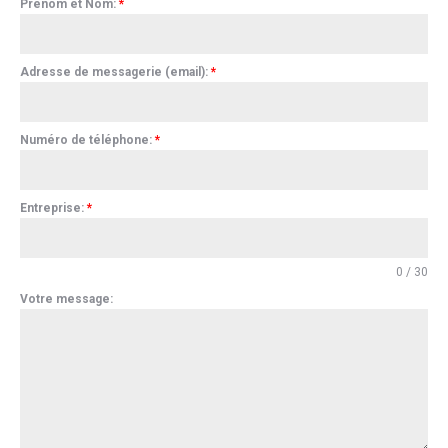
Prénom et Nom:
*
Adresse de messagerie (email):
*
Numéro de téléphone:
*
Entreprise:
*
0 / 30
Votre message: