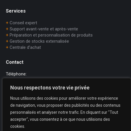
Services
+
Conseil expert
+
Support avant-vente et après-vente
+
Préparation et personnalisation de produits
+
Gestion de stocks externalisée
+
Centrale d’achat
Contact
Téléphone:
+33 (0)1.45.75.97.70
Nous respectons votre vie privée
E-mail:
Nous utilisons des cookies pour améliorer votre expérience
dataprint@dataprint.fr
de navigation, vous proposer des publicités ou des contenus
Adresse:
personnalisés et analyser notre trafic. En cliquant sur "Tout
69, avenue du Maréchal Juin
accepter", vous consentez à ce que nous utilisions des
64200 BIARRITZ
cookies.