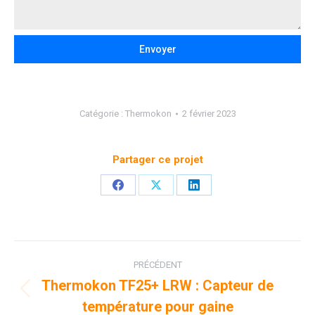
Envoyer
Catégorie :
Thermokon
2 février 2023
Partager ce projet
Partager
Partager
Partager
sur
sur
sur
Facebook
X
LinkedIn
Navigation
PRÉCÉDENT
de
Thermokon TF25+ LRW : Capteur de
Onglet
température pour gaine
précédent