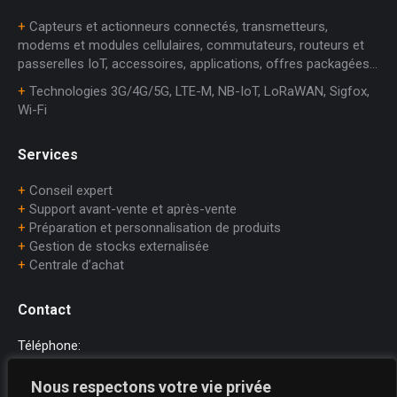
+
Capteurs et actionneurs connectés, transmetteurs,
modems et modules cellulaires, commutateurs, routeurs et
passerelles IoT, accessoires, applications, offres packagées…
+
Technologies 3G/4G/5G, LTE-M, NB-IoT, LoRaWAN, Sigfox,
Wi-Fi
Services
+
Conseil expert
+
Support avant-vente et après-vente
+
Préparation et personnalisation de produits
+
Gestion de stocks externalisée
+
Centrale d’achat
Contact
Téléphone:
+33 (0)1.45.75.97.70
Nous respectons votre vie privée