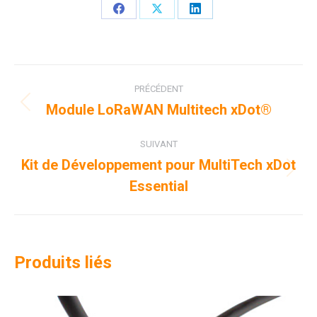
Partager
Partager
Partager
sur
sur
sur
Facebook
X
LinkedIn
Navigation
PRÉCÉDENT
de
Module LoRaWAN Multitech xDot®
Onglet
précédent
commentaire
SUIVANT
Kit de Développement pour MultiTech xDot
Projets
Essential
similaires
Produits liés