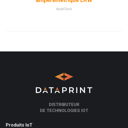
ampèremétrique LRW
MultiTech
DISTRIBUTEUR
DE TECHNOLOGIES IOT
Produits IoT