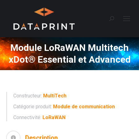
Recherche
:
Module LoRaWAN Multitech
xDot® Essential et Advanced
Constructeur:
MultiTech
Catégorie produit:
Module de communication
Connectivité:
LoRaWAN
Description