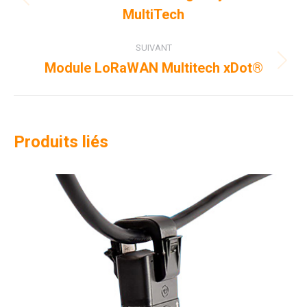
Onglet
MultiTech
commentaire
précédent
SUIVANT
Module LoRaWAN Multitech xDot®
Projets
similaires
Produits liés