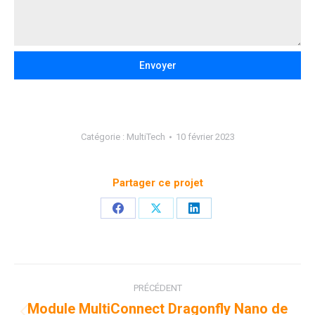
Envoyer
Catégorie :
MultiTech
10 février 2023
Partager ce projet
Partager
Partager
Partager
sur
sur
sur
Facebook
X
LinkedIn
Navigation
PRÉCÉDENT
de
Module MultiConnect Dragonfly Nano de