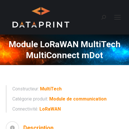
Recherche
:
Module LoRaWAN MultiTech
MultiConnect mDot
Constructeur:
MultiTech
Catégorie produit:
Module de communication
Connectivité:
LoRaWAN
Description