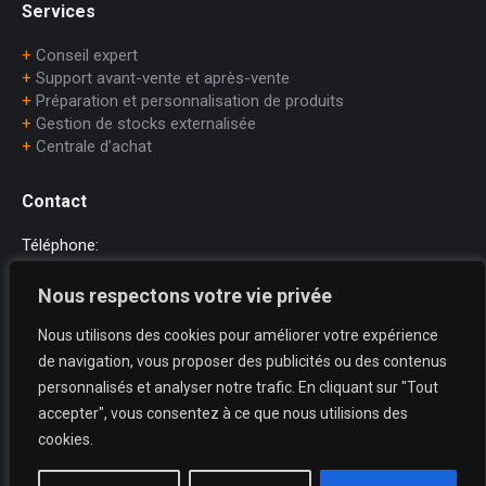
Services
+
Conseil expert
+
Support avant-vente et après-vente
+
Préparation et personnalisation de produits
+
Gestion de stocks externalisée
+
Centrale d’achat
Contact
Téléphone:
+33 (0)1.45.75.97.70
Nous respectons votre vie privée
E-mail:
Nous utilisons des cookies pour améliorer votre expérience
dataprint@dataprint.fr
de navigation, vous proposer des publicités ou des contenus
Adresse:
personnalisés et analyser notre trafic. En cliquant sur "Tout
69, avenue du Maréchal Juin
accepter", vous consentez à ce que nous utilisions des
64200 BIARRITZ
cookies.
Trouvez nous sur :