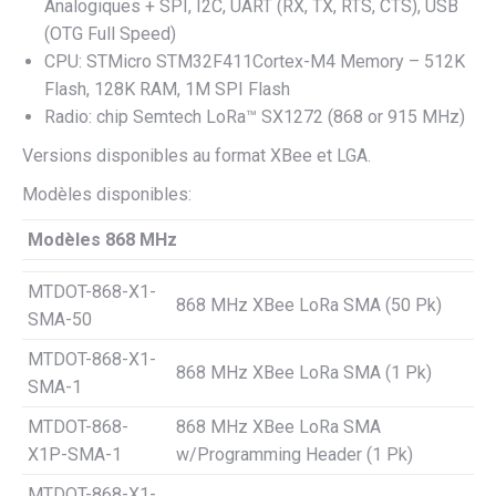
Analogiques + SPI, I2C, UART (RX, TX, RTS, CTS), USB
(OTG Full Speed)
CPU: STMicro STM32F411Cortex-M4 Memory – 512K
Flash, 128K RAM, 1M SPI Flash
Radio: chip Semtech LoRa™ SX1272 (868 or 915 MHz)
Versions disponibles au format XBee et LGA.
Modèles disponibles:
Modèles 868 MHz
MTDOT-868-X1-
868 MHz XBee LoRa SMA (50 Pk)
SMA-50
MTDOT-868-X1-
868 MHz XBee LoRa SMA (1 Pk)
SMA-1
MTDOT-868-
868 MHz XBee LoRa SMA
X1P-SMA-1
w/Programming Header (1 Pk)
MTDOT-868-X1-