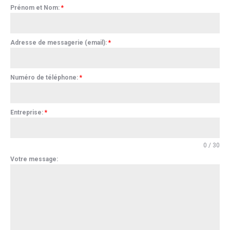
Prénom et Nom:
*
Adresse de messagerie (email):
*
Numéro de téléphone:
*
Entreprise:
*
0 / 30
Votre message: