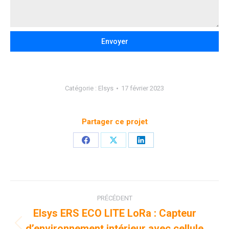
Envoyer
Catégorie :
Elsys
17 février 2023
Partager ce projet
Partager
Partager
Partager
sur
sur
sur
Facebook
X
LinkedIn
Navigation
PRÉCÉDENT
de
Elsys ERS ECO LITE LoRa : Capteur
d’environnement intérieur avec cellule
Onglet