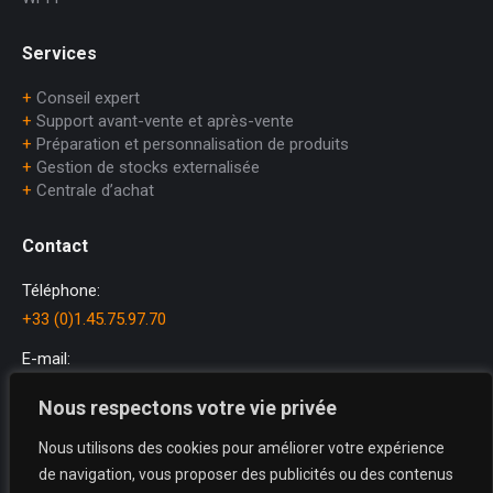
Services
+
Conseil expert
+
Support avant-vente et après-vente
+
Préparation et personnalisation de produits
+
Gestion de stocks externalisée
+
Centrale d’achat
Contact
Téléphone:
+33 (0)1.45.75.97.70
E-mail:
dataprint@dataprint.fr
Nous respectons votre vie privée
Adresse:
Nous utilisons des cookies pour améliorer votre expérience
69, avenue du Maréchal Juin
de navigation, vous proposer des publicités ou des contenus
64200 BIARRITZ