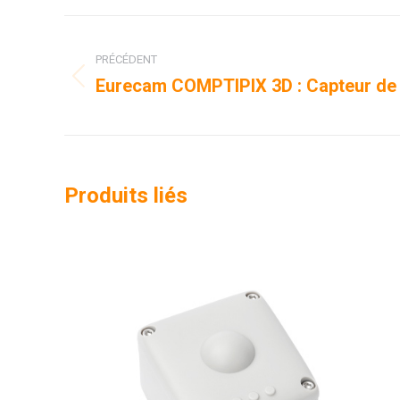
Navigation
PRÉCÉDENT
de
Eurecam COMPTIPIX 3D : Capteur de 
Onglet
commentaire
précédent
Produits liés