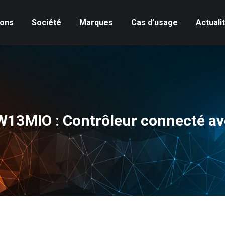
ions
Société
Marques
Cas d’usage
Actuali
13MIO : Contrôleur connecté ave