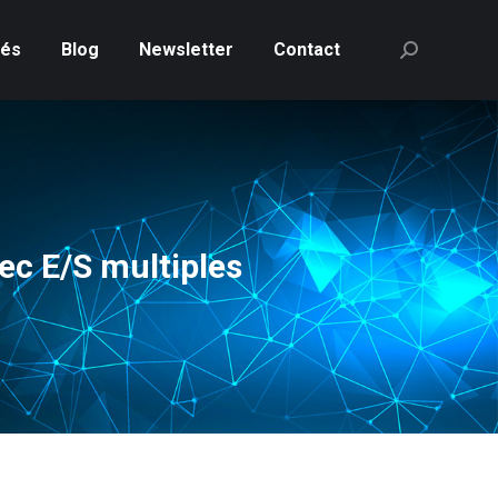
tés
Blog
Newsletter
Contact
Recherche
:
c E/S multiples