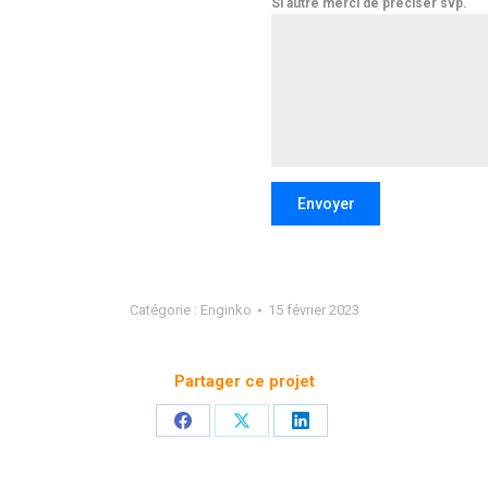
Si autre merci de préciser svp.
Envoyer
Catégorie :
Enginko
15 février 2023
Partager ce projet
Partager
Partager
Partager
sur
sur
sur