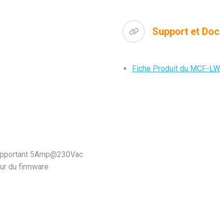
Support et Do
Fiche Produit du MCF-L
 supportant 5Amp@230Vac
our du firmware