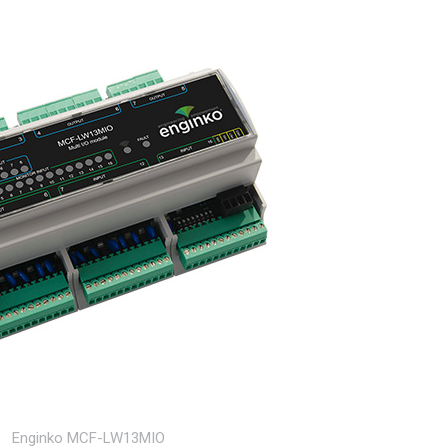
Enginko MCF-LW13MIO