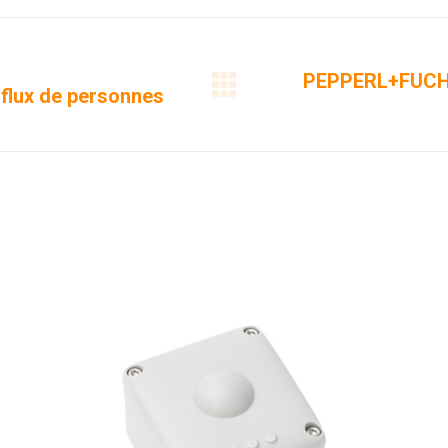
Facebook
X
LinkedIn
PEPPERL+FUCHS
flux de personnes
Projets
similaires