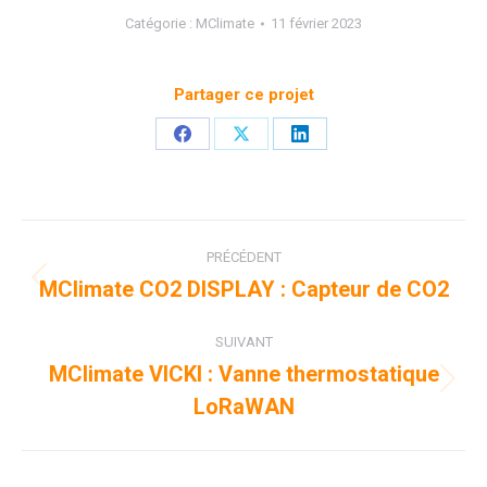
Catégorie :
MClimate
11 février 2023
Partager ce projet
Partager
Partager
Partager
sur
sur
sur
Facebook
X
LinkedIn
Navigation
PRÉCÉDENT
de
MClimate CO2 DISPLAY : Capteur de CO2
Onglet
précédent
commentaire
SUIVANT
MClimate VICKI : Vanne thermostatique
Projets
LoRaWAN
similaires