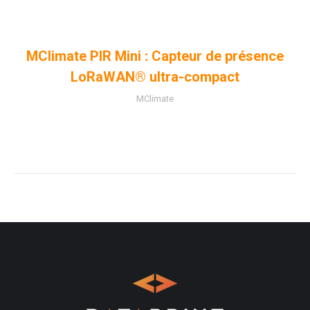
MClimate PIR Mini : Capteur de présence
LoRaWAN® ultra-compact
MClimate