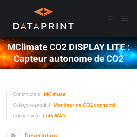
Recherche
:
MClimate CO2 DISPLAY LITE :
Capteur autonome de CO2
Constructeur :
MClimate
Catégorie produit :
Moniteur de CO2 connecté
Connectivité :
LoRaWAN
Description