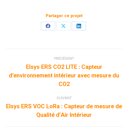
Partager ce projet
Partager
Partager
Partager
sur
sur
sur
Facebook
X
LinkedIn
Navigation
PRÉCÉDENT
de
Elsys ERS CO2 LITE : Capteur
d’environnement intérieur avec mesure du
Onglet
commentaire
précédent
CO2
SUIVANT
Elsys ERS VOC LoRa : Capteur de mesure de
Projets
Qualité d’Air Intérieur
similaires