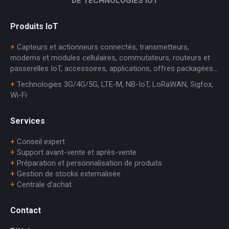
DE TECHNOLOGIES IOT
Produits IoT
+
Capteurs et actionneurs connectés, transmetteurs,
modems et modules cellulaires, commutateurs, routeurs et
passerelles IoT, accessoires, applications, offres packagées…
+
Technologies 3G/4G/5G, LTE-M, NB-IoT, LoRaWAN, Sigfox,
Wi-Fi
Services
+
Conseil expert
+
Support avant-vente et après-vente
+
Préparation et personnalisation de produits
+
Gestion de stocks externalisée
+
Centrale d’achat
Contact