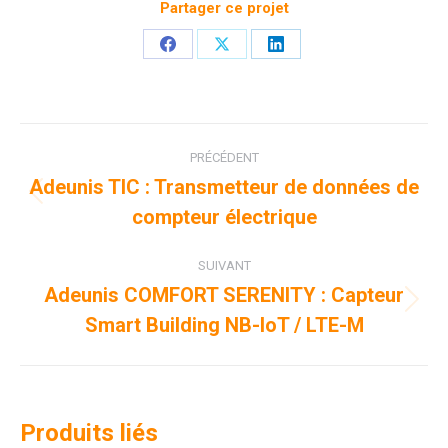
Partager ce projet
Partager
Partager
Partager
sur
sur
sur
Facebook
X
LinkedIn
Navigation
PRÉCÉDENT
de
Adeunis TIC : Transmetteur de données de
Onglet
compteur électrique
commentaire
précédent
SUIVANT
Adeunis COMFORT SERENITY : Capteur
Projets
Smart Building NB-IoT / LTE-M
similaires
Produits liés