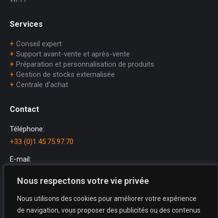
Services
+
Conseil expert
+
Support avant-vente et après-vente
+
Préparation et personnalisation de produits
+
Gestion de stocks externalisée
+
Centrale d’achat
Contact
Téléphone:
+33 (0)1.45.75.97.70
E-mail:
dataprint@dataprint.fr
Nous respectons votre vie privée
Adresse:
Nous utilisons des cookies pour améliorer votre expérience
69, avenue du Maréchal Juin
de navigation, vous proposer des publicités ou des contenus
64200 BIARRITZ