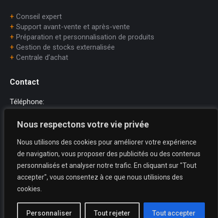
+
Conseil expert
+
Support avant-vente et après-vente
+
Préparation et personnalisation de produits
+
Gestion de stocks externalisée
+
Centrale d’achat
Contact
Téléphone:
+33 (0)1.45.75.97.70
Nous respectons votre vie privée
E-mail:
Nous utilisons des cookies pour améliorer votre expérience
dataprint@dataprint.fr
de navigation, vous proposer des publicités ou des contenus
Adresse:
personnalisés et analyser notre trafic. En cliquant sur "Tout
69, avenue du Maréchal Juin
accepter", vous consentez à ce que nous utilisions des
64200 BIARRITZ
cookies.
Trouvez nous sur :
La
La
La
Personnaliser
Tout rejeter
Tout accepter