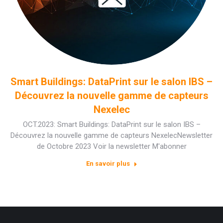
Smart Buildings: DataPrint sur le salon IBS –
Découvrez la nouvelle gamme de capteurs
Nexelec
OCT.2023: Smart Buildings: DataPrint sur le salon IBS –
Découvrez la nouvelle gamme de capteurs NexelecNewsletter
de Octobre 2023 Voir la newsletter M'abonner
En savoir plus