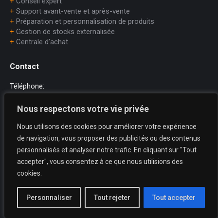
+
Conseil expert
+
Support avant-vente et après-vente
+
Préparation et personnalisation de produits
+
Gestion de stocks externalisée
+
Centrale d’achat
Contact
Téléphone:
+33 (0)1.45.75.97.70
Nous respectons votre vie privée
E-mail:
Nous utilisons des cookies pour améliorer votre expérience
dataprint@dataprint.fr
de navigation, vous proposer des publicités ou des contenus
Adresse:
personnalisés et analyser notre trafic. En cliquant sur "Tout
69, avenue du Maréchal Juin
accepter", vous consentez à ce que nous utilisions des
64200 BIARRITZ
cookies.
Trouvez nous sur :
La
La
La
Personnaliser
Tout rejeter
Tout accepter
page
page
page