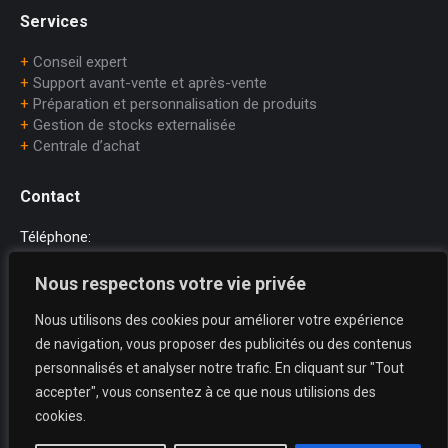
Services
+
Conseil expert
+
Support avant-vente et après-vente
+
Préparation et personnalisation de produits
+
Gestion de stocks externalisée
+
Centrale d’achat
Contact
Téléphone:
+33 (0)1.45.75.97.70
Nous respectons votre vie privée
E-mail:
Nous utilisons des cookies pour améliorer votre expérience
dataprint@dataprint.fr
de navigation, vous proposer des publicités ou des contenus
Adresse:
personnalisés et analyser notre trafic. En cliquant sur "Tout
69, avenue du Maréchal Juin
accepter", vous consentez à ce que nous utilisions des
64200 BIARRITZ
cookies.
Trouvez nous sur :