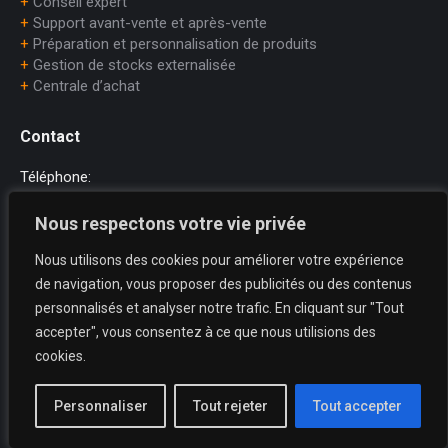
+
Conseil expert
+
Support avant-vente et après-vente
+
Préparation et personnalisation de produits
+
Gestion de stocks externalisée
+
Centrale d’achat
Contact
Téléphone:
+33 (0)1.45.75.97.70
Nous respectons votre vie privée
E-mail:
Nous utilisons des cookies pour améliorer votre expérience
dataprint@dataprint.fr
de navigation, vous proposer des publicités ou des contenus
Adresse:
personnalisés et analyser notre trafic. En cliquant sur "Tout
69, avenue du Maréchal Juin
accepter", vous consentez à ce que nous utilisions des
64200 BIARRITZ
cookies.
Trouvez nous sur :
La
La
La
Personnaliser
Tout rejeter
Tout accepter
page
page
page