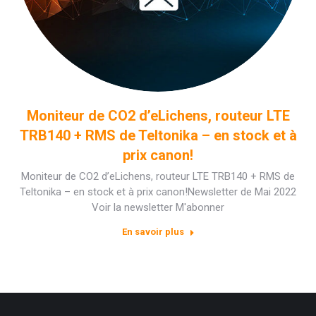
Moniteur de CO2 d’eLichens, routeur LTE
TRB140 + RMS de Teltonika – en stock et à
prix canon!
Moniteur de CO2 d’eLichens, routeur LTE TRB140 + RMS de
Teltonika – en stock et à prix canon!Newsletter de Mai 2022
Voir la newsletter M'abonner
En savoir plus